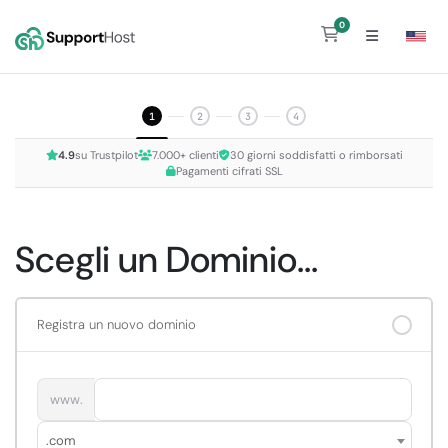
0
Carrello
1
2
3
4
4.9
su Trustpilot
7.000+ clienti
30 giorni soddisfatti o rimborsati
Pagamenti cifrati SSL
Scegli un Dominio...
Registra un nuovo dominio
www.
.com