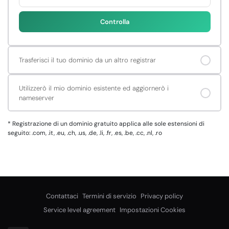
Controlla
Trasferisci il tuo dominio da un altro registrar
Utilizzerò il mio dominio esistente ed aggiornerò i
nameserver
*
Registrazione di un dominio gratuito applica alle sole estensioni di
seguito: .com, .it, .eu, .ch, .us, .de, .li, .fr, .es, .be, .cc, .nl, .ro
Contattaci
Termini di servizio
Privacy policy
Service level agreement
Impostazioni Cookies