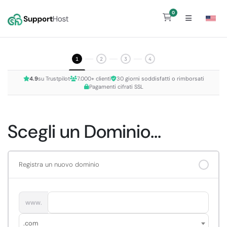
0
Carrello
1
2
3
4
4.9
su Trustpilot
7.000+ clienti
30 giorni soddisfatti o rimborsati
Pagamenti cifrati SSL
Scegli un Dominio...
Registra un nuovo dominio
www.
.com