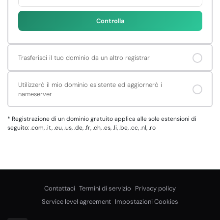
Controlla
Trasferisci il tuo dominio da un altro registrar
Utilizzerò il mio dominio esistente ed aggiornerò i
nameserver
*
Registrazione di un dominio gratuito applica alle sole estensioni di
seguito: .com, .it, .eu, .us, .de, .fr, .ch, .es, .li, .be, .cc, .nl, .ro
Contattaci
Termini di servizio
Privacy policy
Service level agreement
Impostazioni Cookies