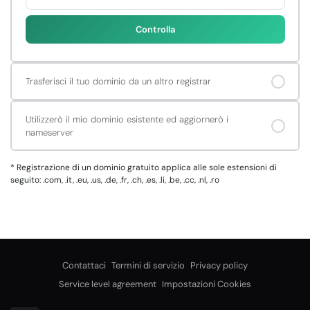
Controlla
Trasferisci il tuo dominio da un altro registrar
Utilizzerò il mio dominio esistente ed aggiornerò i
nameserver
*
Registrazione di un dominio gratuito applica alle sole estensioni di
seguito: .com, .it, .eu, .us, .de, .fr, .ch, .es, .li, .be, .cc, .nl, .ro
Contattaci
Termini di servizio
Privacy policy
Service level agreement
Impostazioni Cookies