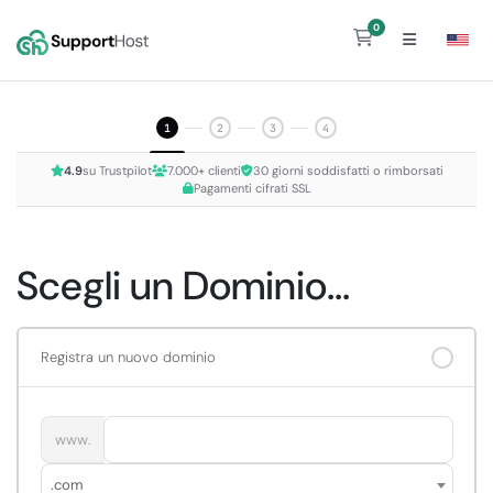
0
Carrello
1
2
3
4
4.9
su Trustpilot
7.000+ clienti
30 giorni soddisfatti o rimborsati
Pagamenti cifrati SSL
Scegli un Dominio...
Registra un nuovo dominio
www.
.com