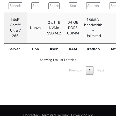
Intel®
1 Gbit/s
2 x 1 TB
64 GB
Core™
bandwidth
Nuovo
NVMe
DDR5
Ultra 7
-
SSD M.2
UDIMM
265
Unlimited
Server
Tipo
Dischi
RAM
Traffico
Dat
Showing 1 to 1 of 1 entries
Previous
1
Next
Contattaci
Termini di servizio
Privacy policy