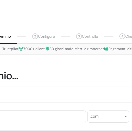
ominio
Configura
Controlla
Che
2
3
4
u Trustpilot
7.000+ clienti
30 giorni soddisfatti o rimborsati
Pagamenti cif
io...
.com