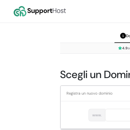
D
1
4.9
s
Scegli un Domin
Registra un nuovo dominio
www.