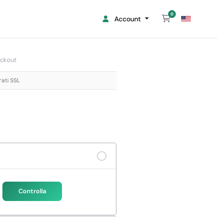
0
Carrello
Account
ckout
rati SSL
Controlla