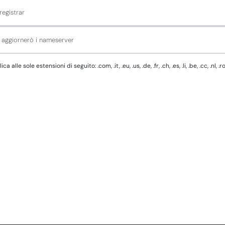
registrar
d aggiornerò i nameserver
e sole estensioni di seguito: .com, .it, .eu, .us, .de, .fr, .ch, .es, .li, .be, .cc, .nl, .r