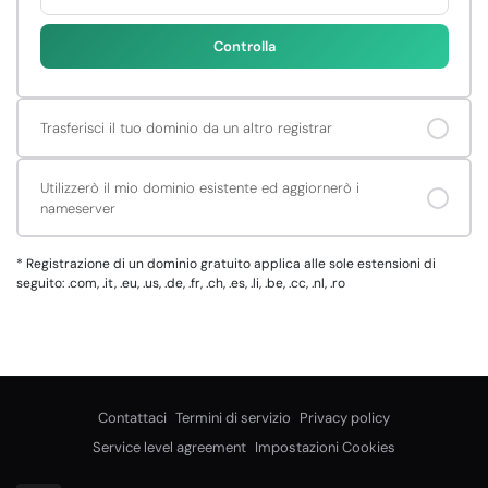
Controlla
Trasferisci il tuo dominio da un altro registrar
Utilizzerò il mio dominio esistente ed aggiornerò i
nameserver
*
Registrazione di un dominio gratuito applica alle sole estensioni di
seguito: .com, .it, .eu, .us, .de, .fr, .ch, .es, .li, .be, .cc, .nl, .ro
Contattaci
Termini di servizio
Privacy policy
Service level agreement
Impostazioni Cookies