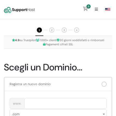
0
Carrello
1
2
3
4
4.9
su Trustpilot
7.000+ clienti
30 giorni soddisfatti o rimborsati
Pagamenti cifrati SSL
Scegli un Dominio...
Registra un nuovo dominio
www.
.com