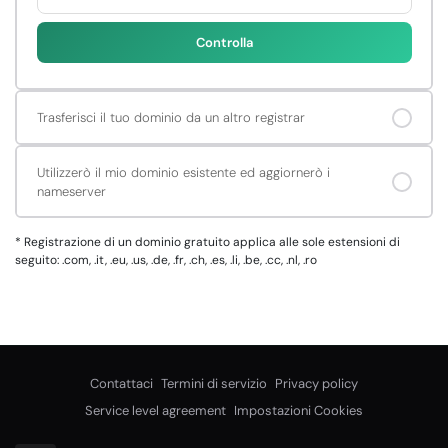
Controlla
Trasferisci il tuo dominio da un altro registrar
Utilizzerò il mio dominio esistente ed aggiornerò i
nameserver
*
Registrazione di un dominio gratuito applica alle sole estensioni di
seguito: .com, .it, .eu, .us, .de, .fr, .ch, .es, .li, .be, .cc, .nl, .ro
Contattaci
Termini di servizio
Privacy policy
Service level agreement
Impostazioni Cookies