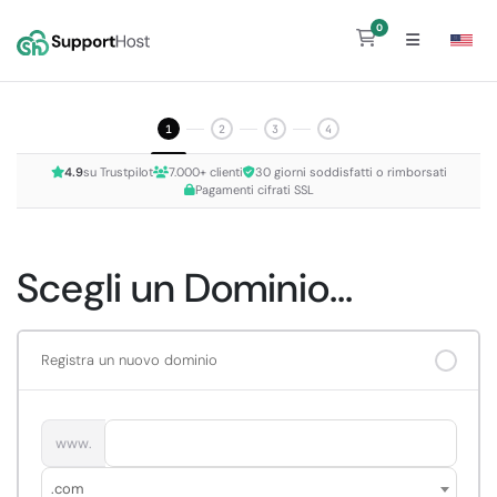
0
Carrello
1
2
3
4
4.9
su Trustpilot
7.000+ clienti
30 giorni soddisfatti o rimborsati
Pagamenti cifrati SSL
Scegli un Dominio...
Registra un nuovo dominio
www.
.com