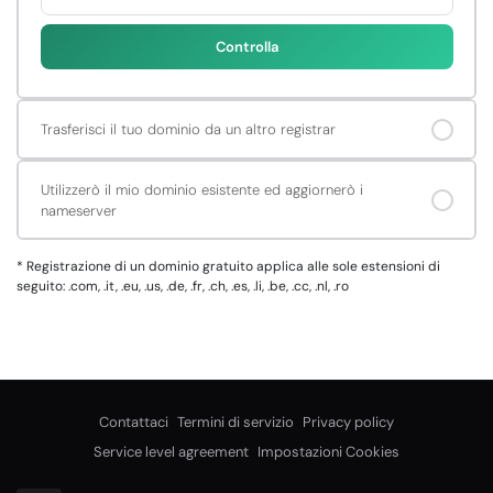
Controlla
Trasferisci il tuo dominio da un altro registrar
Utilizzerò il mio dominio esistente ed aggiornerò i
nameserver
*
Registrazione di un dominio gratuito applica alle sole estensioni di
seguito: .com, .it, .eu, .us, .de, .fr, .ch, .es, .li, .be, .cc, .nl, .ro
Contattaci
Termini di servizio
Privacy policy
Service level agreement
Impostazioni Cookies