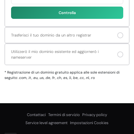
Controlla
Trasferisci il tuo dominio da un altro registrar
Utilizzerò il mio dominio esistente ed aggiornerò i
nameserver
*
Registrazione di un dominio gratuito applica alle sole estensioni di
seguito: .com, .it, .eu, .us, .de, .fr, .ch, .es, .li, .be, .cc, .nl, .ro
Contattaci
Termini di servizio
Privacy policy
Service level agreement
Impostazioni Cookies