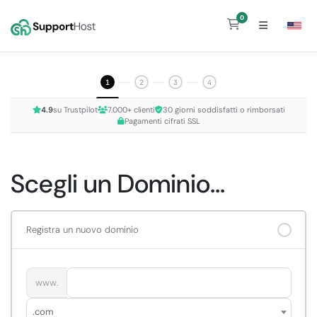
0
Carrello
1
2
3
4
4.9
su Trustpilot
7.000+ clienti
30 giorni soddisfatti o rimborsati
Pagamenti cifrati SSL
Scegli un Dominio...
Registra un nuovo dominio
www.
.com