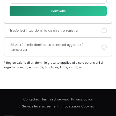
Controlla
Trasferisci il tuo dominio da un altro registrar
Utilizzerò il mio dominio esistente ed aggiornerò i
nameserver
*
Registrazione di un dominio gratuito applica alle sole estensioni di
seguito: .com, .it, .eu, .us, .de, .fr, .ch, .es, .li, .be, .cc, .nl, .ro
Contattaci
Termini di servizio
Privacy policy
Service level agreement
Impostazioni Cookies