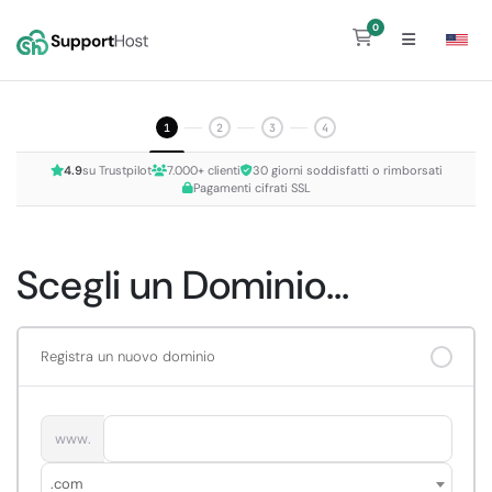
0
Carrello
1
2
3
4
4.9
su Trustpilot
7.000+ clienti
30 giorni soddisfatti o rimborsati
Pagamenti cifrati SSL
Scegli un Dominio...
Registra un nuovo dominio
www.
.com