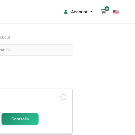
0
Carrello
Account
ckout
rati SSL
Controlla