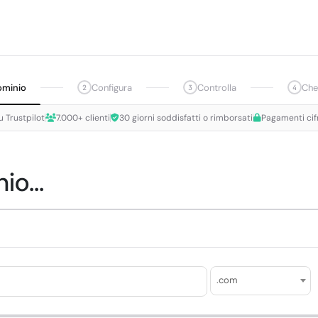
ominio
Configura
Controlla
Che
2
3
4
u Trustpilot
7.000+ clienti
30 giorni soddisfatti o rimborsati
Pagamenti cif
io...
.com