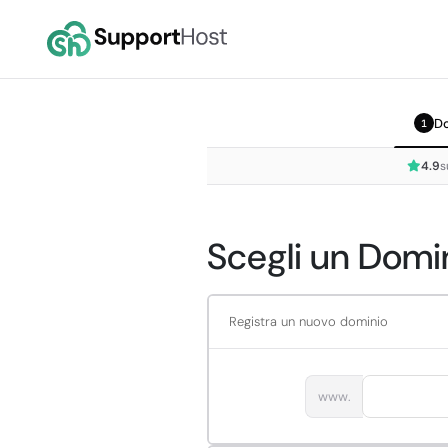
D
1
4.9
s
Scegli un Domin
Registra un nuovo dominio
www.