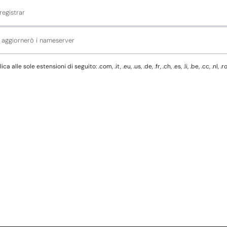
registrar
d aggiornerò i nameserver
e sole estensioni di seguito: .com, .it, .eu, .us, .de, .fr, .ch, .es, .li, .be, .cc, .nl, .r