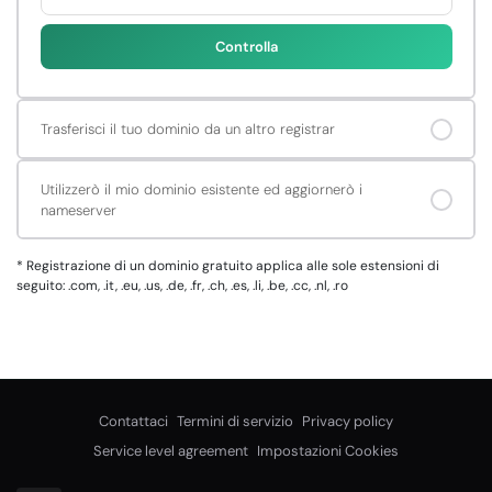
Controlla
Trasferisci il tuo dominio da un altro registrar
Utilizzerò il mio dominio esistente ed aggiornerò i
nameserver
*
Registrazione di un dominio gratuito applica alle sole estensioni di
seguito: .com, .it, .eu, .us, .de, .fr, .ch, .es, .li, .be, .cc, .nl, .ro
Contattaci
Termini di servizio
Privacy policy
Service level agreement
Impostazioni Cookies