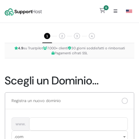
0
Carrello
1
2
3
4
4.9
su Trustpilot
7.000+ clienti
30 giorni soddisfatti o rimborsati
Pagamenti cifrati SSL
Scegli un Dominio...
Registra un nuovo dominio
www.
.com