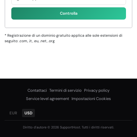
Controlla
*
Registrazione di un dominio gratuito applica alle sole estensioni di
seguito: .com, .it, .eu, .net, .org
Contattaci
Termini di servizio
Privacy policy
Service level agreement
Impostazioni Cookies
EUR
USD
Diritto d'autore © 2026 SupportHost. Tutti i diritti riservati.