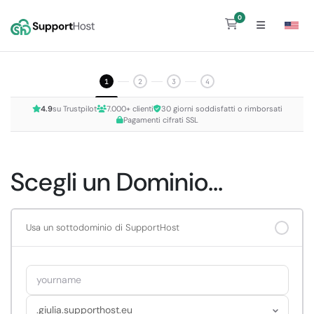
0
Carrello
1
2
3
4
4.9
su Trustpilot
7.000+ clienti
30 giorni soddisfatti o rimborsati
Pagamenti cifrati SSL
Scegli un Dominio...
Usa un sottodominio di SupportHost