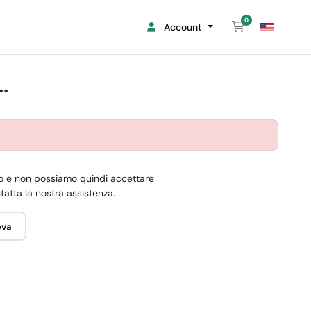
0
Carrello
Account
.
o e non possiamo quindi accettare
ntatta la nostra assistenza.
ova