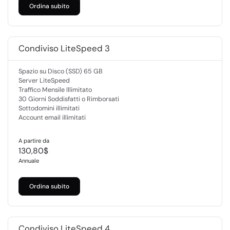
Ordina subito
Condiviso LiteSpeed 3
Spazio su Disco (SSD) 65 GB
Server LiteSpeed
Traffico Mensile Illimitato
30 Giorni Soddisfatti o Rimborsati
Sottodomini illimitati
Account email illimitati
A partire da
130,80$
Annuale
Ordina subito
Condiviso LiteSpeed 4