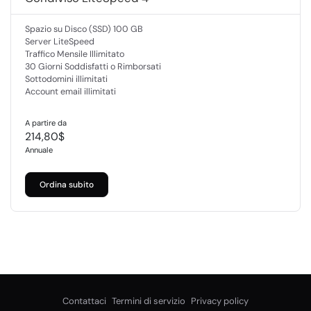
Spazio su Disco (SSD) 100 GB
Server LiteSpeed
Traffico Mensile Illimitato
30 Giorni Soddisfatti o Rimborsati
Sottodomini illimitati
Account email illimitati
A partire da
214,80$
Annuale
Ordina subito
Contattaci
Termini di servizio
Privacy policy