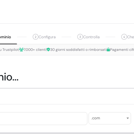
ominio
Configura
Controlla
Che
2
3
4
u Trustpilot
7.000+ clienti
30 giorni soddisfatti o rimborsati
Pagamenti cif
io...
.com