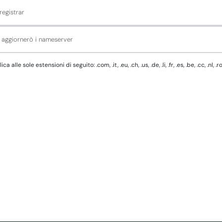
registrar
d aggiornerò i nameserver
e sole estensioni di seguito: .com, .it, .eu, .ch, .us, .de, .li, .fr, .es, .be, .cc, .nl, .r