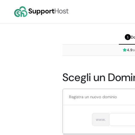
D
1
4.9
s
Scegli un Domin
Registra un nuovo dominio
www.