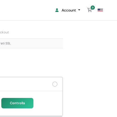
0
Carrello
Account
ckout
rati SSL
Controlla